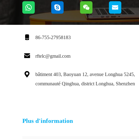

86-755-27958183

rftelc@gmail.com

bâtiment 403, Baoyuan 12, avenue Longhua 5245,
communauté Qinghua, district Longhua, Shenzhen
Plus d'information