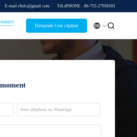
E-mail rftelc@gmail.com
TéLéPHONE : 86-755-27958183
ontact


Demande Une citation
t moment