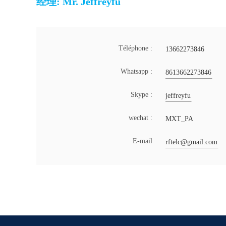
经理: Mr. Jeffreyfu
Téléphone :
13662273846
Whatsapp :
8613662273846
Skype :
jeffreyfu
wechat :
MXT_PA
E-mail
rftelc@gmail.com