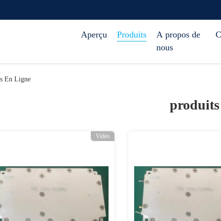
Aperçu
Produits
A propos de
C
nous
ts En Ligne
produits
Vidéo