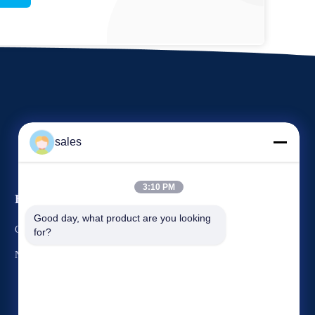
sales
3:10 PM
Événements
Demande Une citation
Good day, what product are you looking 
Cas
for?
TéLéPHONE : 86-755-27958183
Nouvelles
Fax : 86-755-27958183



