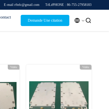
E-mail rftelc@gmail.com
TéLéPHONE : 86-755-27958183
ontact


Demande Une citation
Vidéo
Vidéo