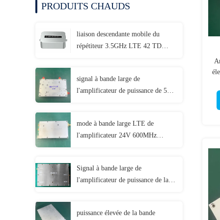
PRODUITS CHAUDS
liaison descendante mobile du
répétiteur 3.5GHz LTE 42 TD
3500 de signal de téléphone
Am
portable de 5G NR
él
signal à bande large de
l'amplificateur de puissance de 5G
NR FR1 33dBm TD-LTE COFDM
mode à bande large LTE de
l'amplificateur 24V 600MHz
2500MHz TDD de propulseur de
signal de 2W COFDM
Signal à bande large de
l'amplificateur de puissance de la
bande 5G NR de C 33dBm TD-
LTE COFDM
puissance élevée de la bande