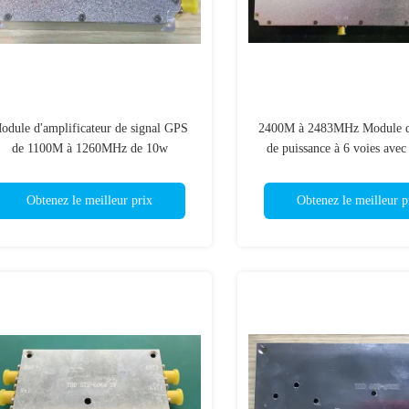
odule d'amplificateur de signal GPS
2400M à 2483MHz Module de
de 1100M à 1260MHz de 10w
de puissance à 6 voies avec
Connecteur féminin SMA léger
externes
Obtenez le meilleur prix
Obtenez le meilleur p