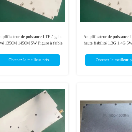
plificateur de puissance LTE à gain
Amplificateur de puissance
evé 1350M 1450M 5W Figure à faible
haute fiabilité 1.3G 1.4G 5
bruit Taille compacte
large couverture
Obtenez le meilleur prix
Obtenez le meilleur p