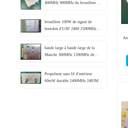
400MHz 900MHz du brouilleur U
de signal de bourdon d'UAV 100W
brouilleur 100W de signal de
bourdon d'UAV 2400 2500MHz
avec le cas en aluminium
Amp
bande large à bande large de la
Manche 300MHz 1500MHz de
l'amplificateur de puissance de 2W
TD LTE 4G 2 ultra
Propulseur sans fil d'intérieur
60mW durable 2400MHz 2483MHz
de WiFi Wlan