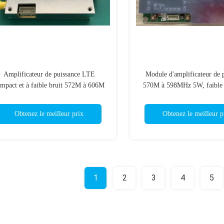
Amplificateur de puissance LTE
Module d'amplificateur de 
mpact et à faible bruit 572M à 606M
570M à 598MHz 5W, faible 
2W double canal
LTE
Obtenez le meilleur prix
Obtenez le meilleur p
1
2
3
4
5