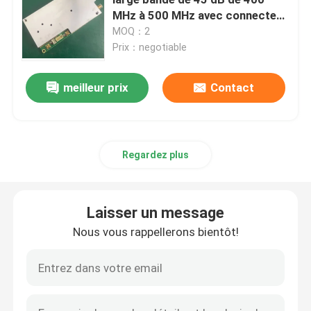
MHz à 500 MHz avec connecteur
SMA
MOQ：2
Amplificateur de puissance à bande large
Prix：negotiable
Amplificateur de télécom
meilleur prix
Contact
répétiteur mobile de signal
Regardez plus
Brouilleur de signal de drone
Laisser un message
Amplificateur de puissance sans fil
Nous vous rappellerons bientôt!
module d'amplificateur de puissance de rf
Propulseur de WiFi Wlan