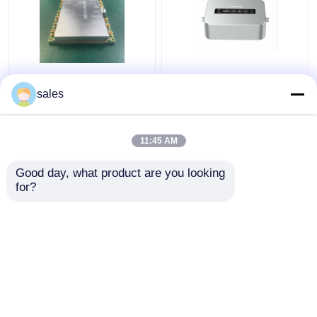
Répétiteur mobile de
liaison descendante
signal de FDD TDD,
mobile du répétiteur
sales
propulseur de signal de
3.5GHz LTE 42 TD
téléphone portable de
3500 de signal de
LTE 5Band
téléphone portable de
11:45 AM
meilleur prix
meilleur prix
5G NR
Good day, what product are you looking 
for?
Contact
Contact
Regardez plus
Aperçu
Au sujet de nous
Contactez-nous
Desktop Site