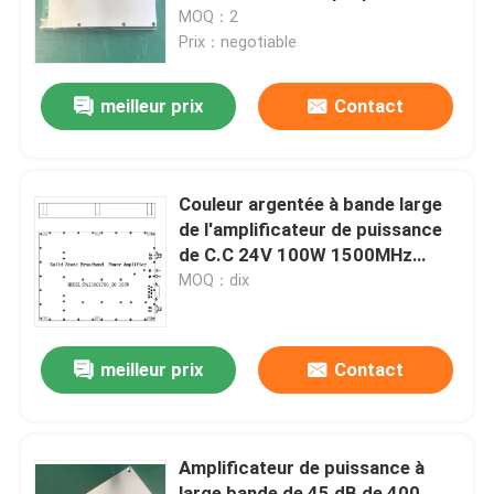
signal de 2W COFDM
MOQ：2
Prix：negotiable
Visite d'usine
meilleur prix
Contact
Contrôle de la qualité
Contact
Couleur argentée à bande large
de l'amplificateur de puissance
de C.C 24V 100W 1500MHz
Demande de soumission
1700MHz
MOQ：dix
amplificateur de puissance de rf
meilleur prix
Contact
Amplificateur de puissance de LTE
Amplificateur de puissance à
Amplificateur de puissance à semi-conducteur
large bande de 45 dB de 400