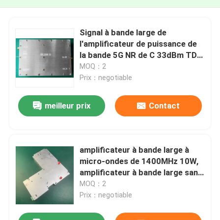
Signal à bande large de
l'amplificateur de puissance de
la bande 5G NR de C 33dBm TD-
LTE COFDM
MOQ：2
Prix：negotiable
meilleur prix
Contact
amplificateur à bande large à
micro-ondes de 1400MHz 10W,
amplificateur à bande large sans
fil de réseau
MOQ：2
Prix：negotiable