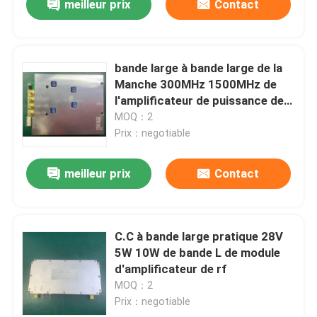
meilleur prix
Contact
bande large à bande large de la
Manche 300MHz 1500MHz de
l'amplificateur de puissance de
2W TD LTE 4G 2 ultra
MOQ：2
Prix：negotiable
meilleur prix
Contact
C.C à bande large pratique 28V
5W 10W de bande L de module
d'amplificateur de rf
MOQ：2
Prix：negotiable