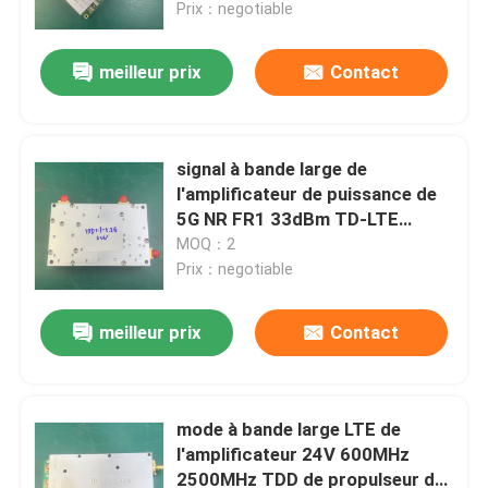
Prix：negotiable
meilleur prix
Contact
signal à bande large de
l'amplificateur de puissance de
5G NR FR1 33dBm TD-LTE
COFDM
MOQ：2
Prix：negotiable
meilleur prix
Contact
Aperçu
Produits
mode à bande large LTE de
l'amplificateur 24V 600MHz
2500MHz TDD de propulseur de
A propos de nous