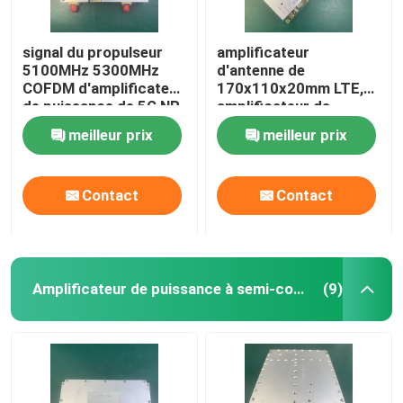
signal du propulseur
amplificateur
5100MHz 5300MHz
d'antenne de
COFDM d'amplificateur
170x110x20mm LTE,
de puissance de 5G NR
amplificateur de
FR1 LTE
puissance léger d'à
meilleur prix
meilleur prix
haute fréquence rf
Contact
Contact
Amplificateur de puissance à semi-conducteur
(9)