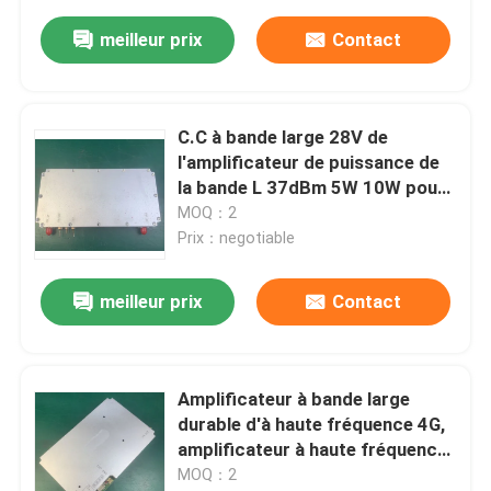
meilleur prix
Contact
C.C à bande large 28V de
l'amplificateur de puissance de
la bande L 37dBm 5W 10W pour
la TV et la radio
MOQ：2
Prix：negotiable
meilleur prix
Contact
Amplificateur à bande large
durable d'à haute fréquence 4G,
amplificateur à haute fréquence
pratique de rf
MOQ：2