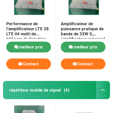
Performance de
Amplificateur de
l'amplificateur LTE 28
puissance pratique de
LTE 44 multi de
bande de 32W S,
télécom de fonction
amplificateur universel
haute
d'émetteur de rf
meilleur prix
meilleur prix
Contact
Contact
répétiteur mobile de signal
(4)