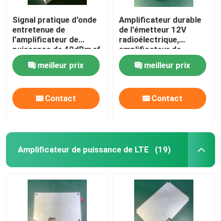
Signal pratique d'onde
Amplificateur durable
entretenue de
de l'émetteur 12V
l'amplificateur de
radioélectrique,
puissance de 40dBm rf
amplificateur de
SMA/N pour le
puissance sans fil de
meilleur prix
meilleur prix
brouilleur de GPS
COFDM
Contact
Contact
Amplificateur de puissance de LTE
(19)