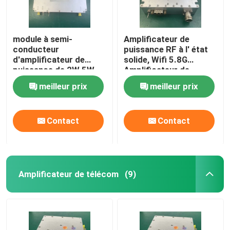
module à semi-
Amplificateur de
conducteur
puissance RF à l' état
d'amplificateur de
solide, Wifi 5.8G
puissance de 2W 5W
Amplificateur de
10W rf 1000MHz
courant élevé
meilleur prix
meilleur prix
1500MHz avec SMA
Conncetor
Contact
Contact
Amplificateur de télécom
(9)