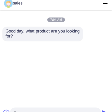
l'amplificateur LTE 28
puissance pratique de
sales
LTE 44 multi de
bande de 32W S,
télécom de fonction
amplificateur universel
haute
d'émetteur de rf
7:04 AM
meilleur prix
meilleur prix
Good day, what product are you looking 
for?
Contact
Contact
Regardez plus
Aperçu
Au sujet de nous
Contactez-nous
Desktop Site
Plan du site
politique de confidentialité
Qualité
amplificateur de puissance de rf
Usine