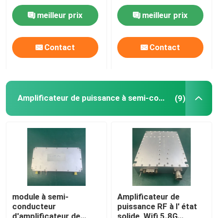
FR1 LTE
puissance léger d'à
meilleur prix
meilleur prix
haute fréquence rf
Visite d'usine
Contact
Contact
Contrôle de la qualité
Contact
Amplificateur de puissance à semi-conducteur
(9)
Demande de soumission
amplificateur de puissance de rf
Amplificateur de puissance de LTE
module à semi-
Amplificateur de
conducteur
puissance RF à l' état
Amplificateur de puissance à semi-conducteur
d'amplificateur de
solide, Wifi 5.8G