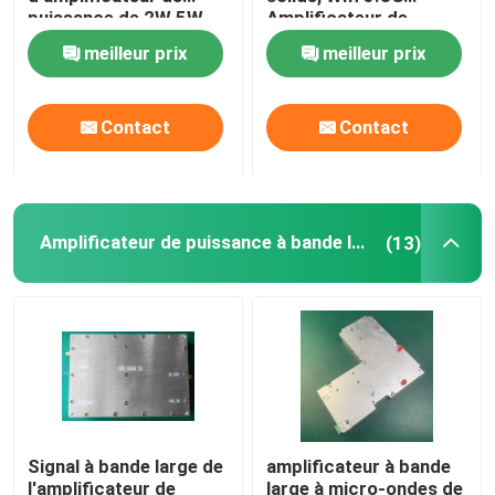
puissance de 2W 5W
Amplificateur de
10W rf 1000MHz
courant élevé
meilleur prix
meilleur prix
Amplificateur de puissance à bande large
1500MHz avec SMA
Conncetor
Contact
Contact
Amplificateur de télécom
répétiteur mobile de signal
Amplificateur de puissance à bande large
(13)
Brouilleur de signal de drone
Amplificateur de puissance sans fil
module d'amplificateur de puissance de rf
Signal à bande large de
amplificateur à bande
Propulseur de WiFi Wlan
l'amplificateur de
large à micro-ondes de