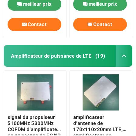
SMA/N pour le
puissance sans fil de
meilleur prix
meilleur prix
brouilleur de GPS
COFDM
Contact
Contact
Amplificateur de puissance de LTE
(19)
Aperçu
Produits
signal du propulseur
amplificateur
5100MHz 5300MHz
d'antenne de
COFDM d'amplificateur
170x110x20mm LTE,
A propos de nous
de puissance de 5G NR
amplificateur de